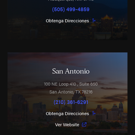
(505) 499-4859
Obtenga Direcciones
San Antonio
100 NE Loop 410
, Suite 650
San Antonio
,
TX
78216
(210) 361-6291
Obtenga Direcciones
Ver Website