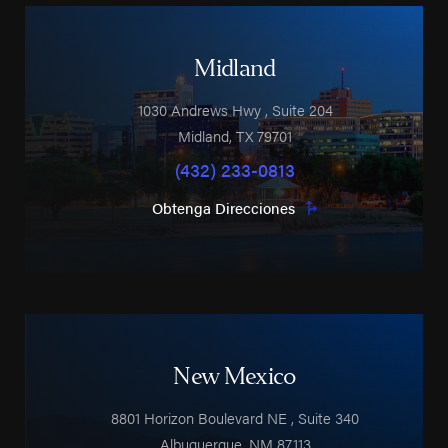
Midland
1030 Andrews Hwy
, Suite 204
Midland
,
TX
79701
(432) 233-0813
Obtenga Direcciones
New Mexico
8801 Horizon Boulevard NE
, Suite 340
Albuquerque
,
NM
87113