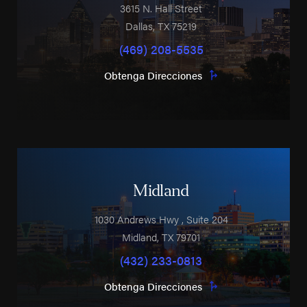
3615 N. Hall Street
Dallas
,
TX
75219
(469) 208-5535
Obtenga Direcciones
Midland
1030 Andrews Hwy
, Suite 204
Midland
,
TX
79701
(432) 233-0813
Obtenga Direcciones