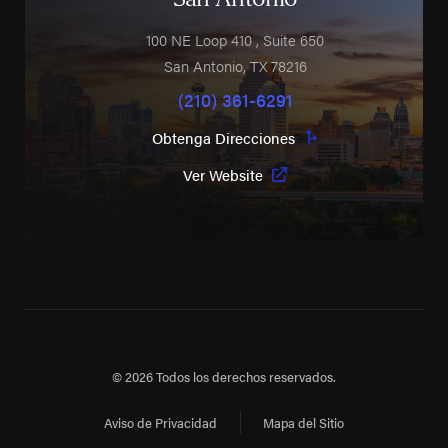
100 NE Loop 410
, Suite 650
San Antonio
,
TX
78216
(210) 361-6291
Obtenga Direcciones
Ver Website
© 2026 Todos los derechos reservados.
Aviso de Privacidad
Mapa del Sitio