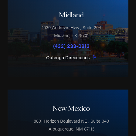
Midland
1030 Andrews Hwy
, Suite 204
Midland
,
TX
79701
(432) 233-0813
Obtenga Direcciones
New Mexico
8801 Horizon Boulevard NE
, Suite 340
Albuquerque
,
NM
87113