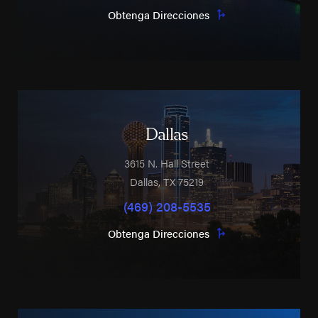
Obtenga Direcciones
Dallas
3615 N. Hall Street
Dallas
,
TX
75219
(469) 208-5535
Obtenga Direcciones