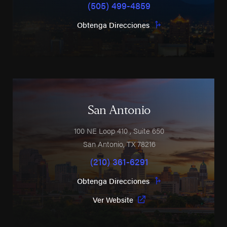
(505) 499-4859
Obtenga Direcciones
San Antonio
100 NE Loop 410
, Suite 650
San Antonio
,
TX
78216
(210) 361-6291
Obtenga Direcciones
Ver Website