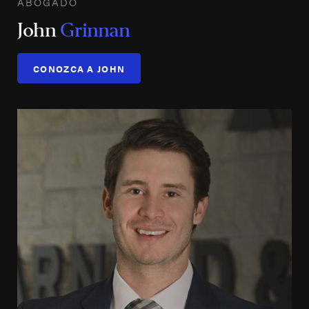
ABOGADO
John
Grinnan
CONOZCA A JOHN