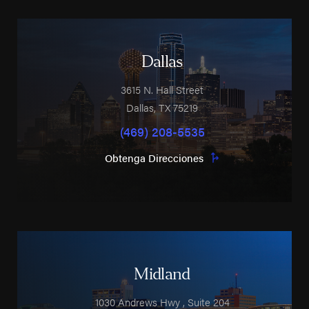
Dallas
3615 N. Hall Street
Dallas
,
TX
75219
(469) 208-5535
Obtenga Direcciones
Midland
1030 Andrews Hwy
, Suite 204