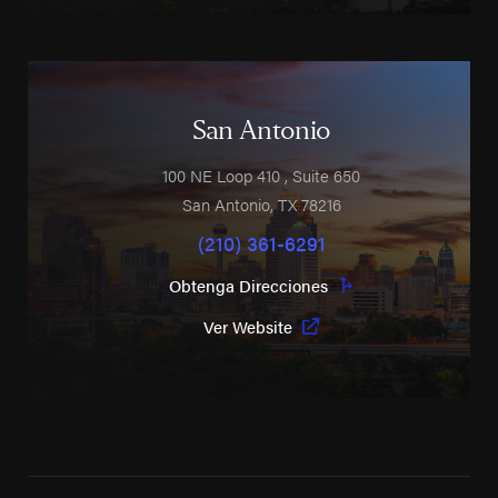
San Antonio
100 NE Loop 410
, Suite 650
San Antonio
,
TX
78216
(210) 361-6291
Obtenga Direcciones
Ver Website