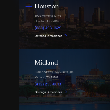
Houston
6009 Memorial Drive
Houston
,
TX
77007
(888) 493-1629
Obtenga Direcciones
Midland
1030 Andrews Hwy
, Suite 204
Midland
,
TX
79701
(432) 233-0813
Obtenga Direcciones