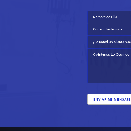
Nombre de Pila
Correo Electrónico
¿Es usted un cliente nu
Cuéntenos Lo Ocurrido
ENVIAR MI MENSAJE