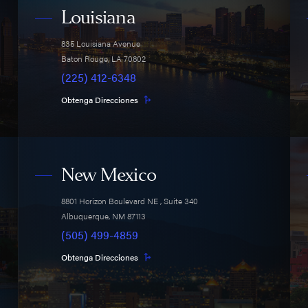
Louisiana
835 Louisiana Avenue
Baton Rouge
,
LA
70802
(225) 412-6348
Obtenga Direcciones
New Mexico
8801 Horizon Boulevard NE
, Suite 340
Albuquerque
,
NM
87113
(505) 499-4859
Obtenga Direcciones