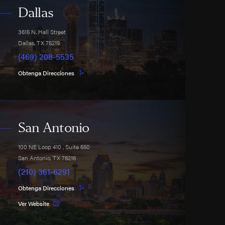
Dallas
3615 N. Hall Street
Dallas
,
TX
75219
(469) 208-5535
Obtenga Direcciones
San Antonio
100 NE Loop 410
, Suite 650
San Antonio
,
TX
78216
(210) 361-6291
Obtenga Direcciones
Ver Website