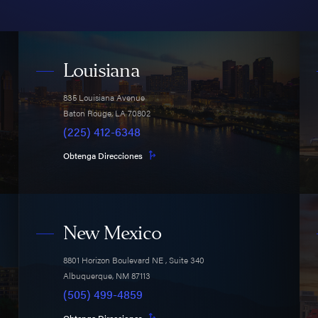
Louisiana
835 Louisiana Avenue
Baton Rouge
,
LA
70802
(225) 412-6348
Obtenga Direcciones
New Mexico
8801 Horizon Boulevard NE
, Suite 340
Albuquerque
,
NM
87113
(505) 499-4859
Obtenga Direcciones