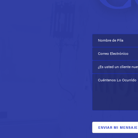
Nombre de Pila
Correo Electrónico
¿Es usted un cliente nu
Cuéntenos Lo Ocurrido
ENVIAR MI MENSAJE