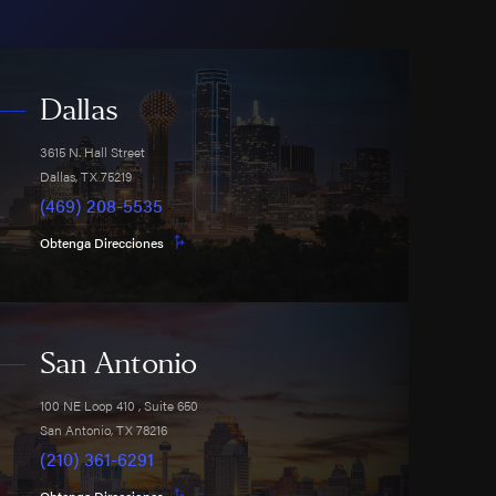
Dallas
3615 N. Hall Street
Dallas
,
TX
75219
(469) 208-5535
Obtenga Direcciones
San Antonio
100 NE Loop 410
, Suite 650
San Antonio
,
TX
78216
(210) 361-6291
Obtenga Direcciones