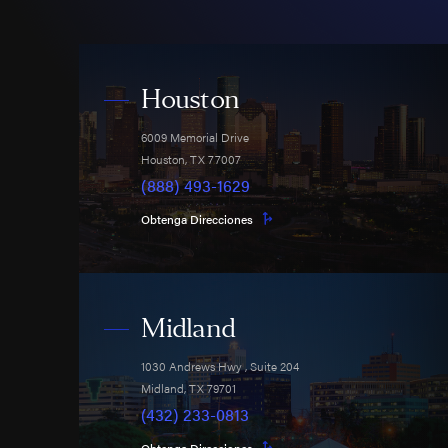
Houston
6009 Memorial Drive
Houston
,
TX
77007
(888) 493-1629
Obtenga Direcciones
Midland
1030 Andrews Hwy
, Suite 204
Midland
,
TX
79701
(432) 233-0813
Obtenga Direcciones