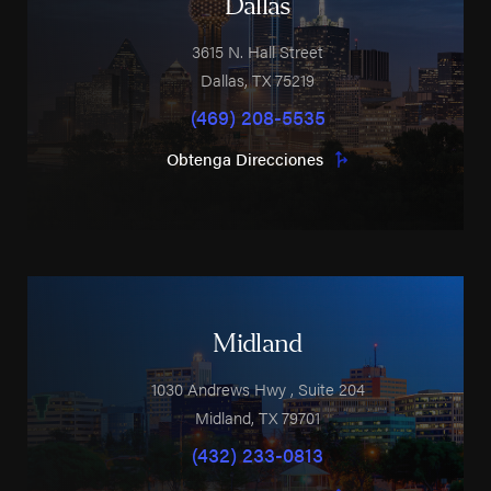
Dallas
3615 N. Hall Street
Dallas
,
TX
75219
(469) 208-5535
Obtenga Direcciones
Midland
1030 Andrews Hwy
, Suite 204
Midland
,
TX
79701
(432) 233-0813