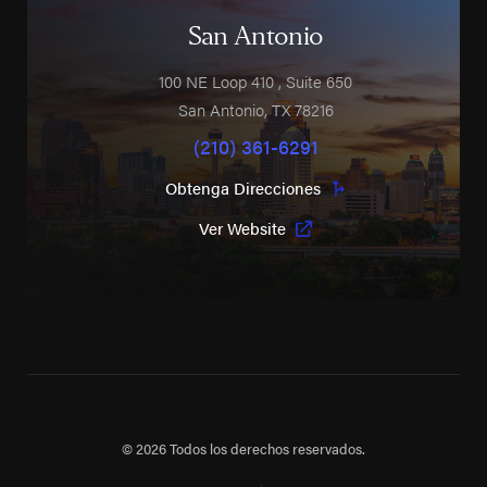
San Antonio
100 NE Loop 410
, Suite 650
San Antonio
,
TX
78216
(210) 361-6291
Obtenga Direcciones
Ver Website
© 2026 Todos los derechos reservados.