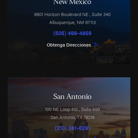
New Mexico
8801 Horizon Boulevard NE
, Suite 340
Albuquerque
,
NM
87113
(505) 499-4859
Obtenga Direcciones
San Antonio
100 NE Loop 410
, Suite 650
San Antonio
,
TX
78216
(210) 361-6291