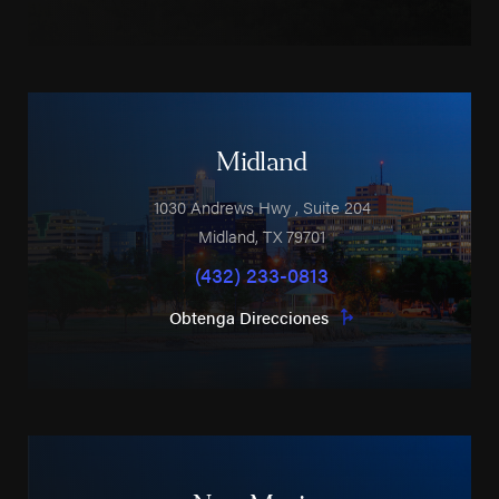
Midland
1030 Andrews Hwy
, Suite 204
Midland
,
TX
79701
(432) 233-0813
Obtenga Direcciones